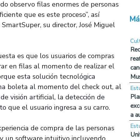
do observo filas enormes de personas
iciente que es este proceso”, así
Má
to SmartSuper, su director, José Miguel
Cul
Rec
puesta es que los usuarios de compras
rea
ar en filas al momento de realizar el
can
orque esta solución tecnológica
Mus
na boleta al momento del check out, al
Est
e visión artificial, la detección de
Pla
exc
o que el usuario ingresa a su carro.
a a
Est
periencia de compra de las personas
Uni
y un software intuitivo incluyendo