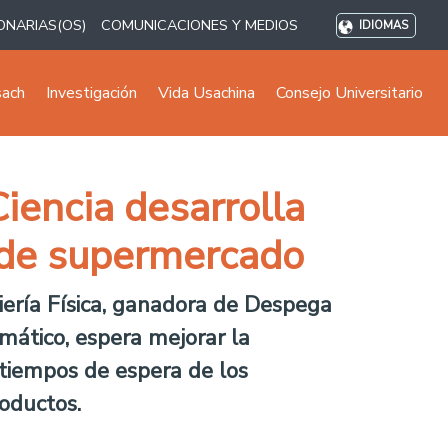
ONARIAS(OS)
COMUNICACIONES Y MEDIOS
IDIOMAS
sach
Investigación
Vida Usachina
Consejo Universitario
iencia desarrolla
 de supermercado
iería Física, ganadora de Despega
mático, espera mejorar la
 tiempos de espera de los
roductos.