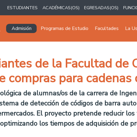
ESTUDIANTES
ACADÉMICAS(OS)
EGRESADAS(OS)
FUNCI
Navegación principal
Admisión
Programas de Estudio
Facultades
La U
antes de la Facultad de C
 de compras para cadenas
nológica de alumnas/os de la carrera de Ingen
istema de detección de códigos de barra auto
ermercados. El proyecto pretende reducir los
 optimizando los tiempos de adquisición de p