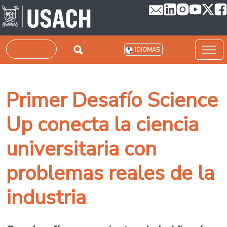
Pasar al contenido principal
Buscar
IDIOMAS
Primer Desafío Science
Up conecta la ciencia
universitaria con
problemas reales de la
industria