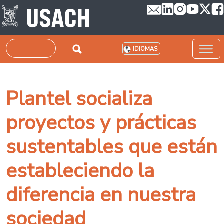
Pasar al contenido principal
Buscar
IDIOMAS
Plantel socializa
proyectos y prácticas
sustentables que están
estableciendo la
diferencia en nuestra
sociedad