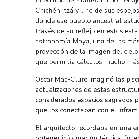
El edificio de Planetario homenaj
Chichén Itzá y uno de sus espej
donde ese pueblo ancestral estudi
través de su reflejo en estos est
astronomía Maya, una de las más p
proyección de la imagen del cielo
que permitía cálculos mucho más
Oscar Mac-Clure imaginó las pisc
actualizaciones de estas estruct
considerados espacios sagrados po
que los conectaban con el infram
El arquitecto recordaba en una en
obtener información técnica, fui e