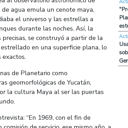
ea al observatorio astronómico de
Act
os de agua emula un cenote maya,
"Pr
Pla
aba el universo y las estrellas a
est
anques durante las noches. Así, la
Act
recisas, se construyó a partir de la
Usa
 estrellado en una superficie plana, lo
sob
 exactos.
Ge
inas de Planetario como
uras geomorfológicas de Yucatán,
r la cultura Maya al ser las puertas
undo.
trevista: “En 1969, con el fin de
n comisión de servicio, ese mismo año, a