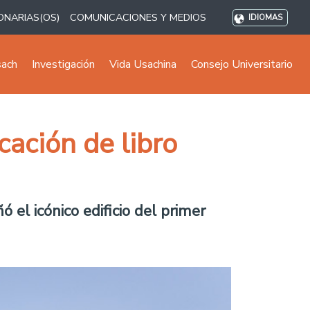
ONARIAS(OS)
COMUNICACIONES Y MEDIOS
IDIOMAS
sach
Investigación
Vida Usachina
Consejo Universitario
cación de libro
 el icónico edificio del primer