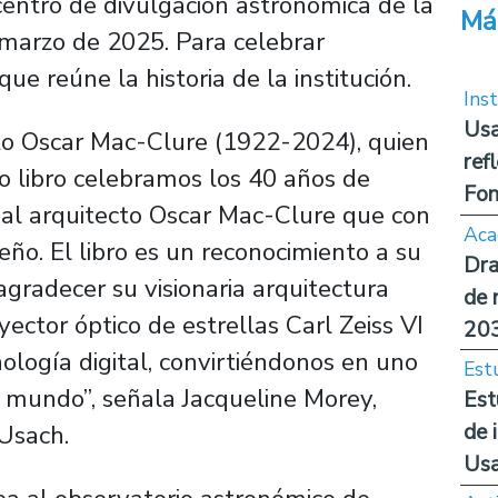
 centro de divulgación astronómica de la
Má
 marzo de 2025. Para celebrar
que reúne la historia de la institución.
Inst
Usa
ecto Oscar Mac-Clure (1922-2024), quien
ref
oso libro celebramos los 40 años de
Fon
l arquitecto Oscar Mac-Clure que con
Aca
eño. El libro es un reconocimiento a su
Dra
agradecer su visionaria arquitectura
de 
ctor óptico de estrellas Carl Zeiss VI
20
nología digital, convirtiéndonos en uno
Est
l mundo”, señala Jacqueline Morey,
Est
de 
 Usach.
Us