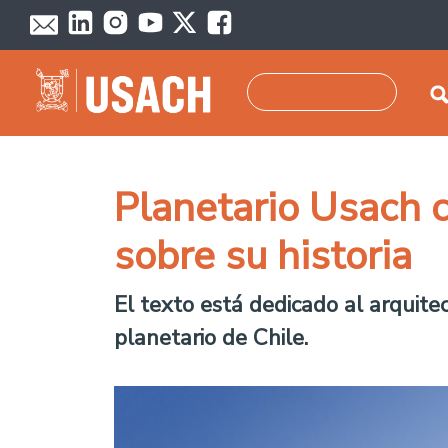
Pasar al contenido principal
Buscar
Planetario Usach c
sobre su historia
El texto está dedicado al arquite
planetario de Chile.