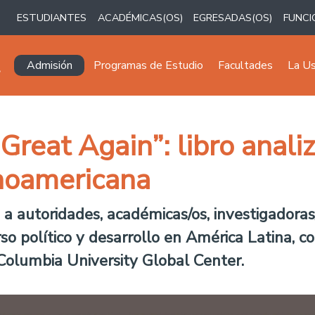
ESTUDIANTES
ACADÉMICAS(OS)
EGRESADAS(OS)
FUNCI
Navegación principal
Admisión
Programas de Estudio
Facultades
La U
reat Again”: libro analiz
inoamericana
 a autoridades, académicas/os, investigadoras
rso político y desarrollo en América Latina, 
olumbia University Global Center.