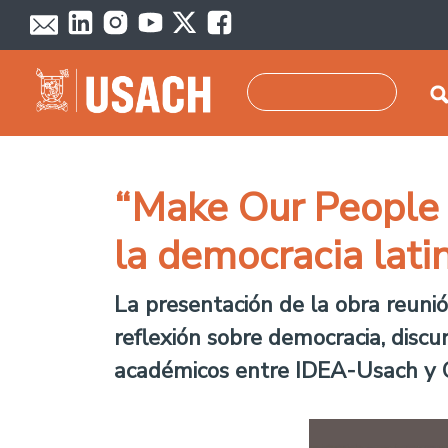
Pasar al contenido principal
Buscar
“Make Our People G
la democracia lat
La presentación de la obra reunió
reflexión sobre democracia, discu
académicos entre IDEA-Usach y C