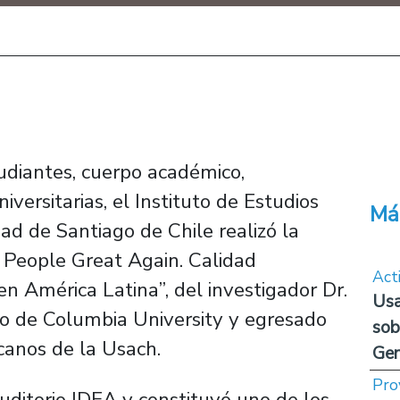
udiantes, cuerpo académico,
iversitarias, el Instituto de Estudios
Má
ad de Santiago de Chile realizó la
r People Great Again. Calidad
Act
en América Latina”, del investigador Dr.
Usa
rio de Columbia University y egresado
sob
canos de la Usach.
Ge
Pro
Auditorio IDEA y constituyó uno de los