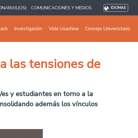
ONARIAS(OS)
COMUNICACIONES Y MEDIOS
IDIOMAS
sach
Investigación
Vida Usachina
Consejo Universitario
a las tensiones de
/es y estudiantes en torno a la
consolidando además los vínculos