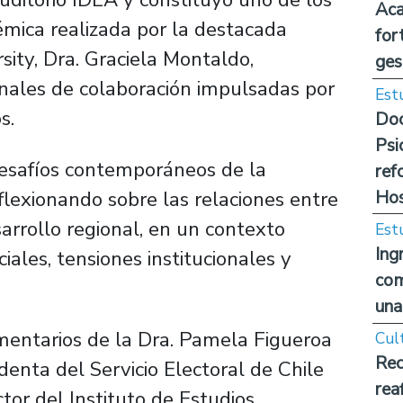
Aca
démica realizada por la destacada
for
ity, Dra. Graciela Montaldo,
ges
onales de colaboración impulsadas por
Est
s.
Doc
Psi
 desafíos contemporáneos de la
ref
Hos
flexionando sobre las relaciones entre
sarrollo regional, en un contexto
Est
Ing
ales, tensiones institucionales y
com
una
mentarios de la Dra. Pamela Figueroa
Cul
Rec
enta del Servicio Electoral de Chile
rea
ctor del Instituto de Estudios