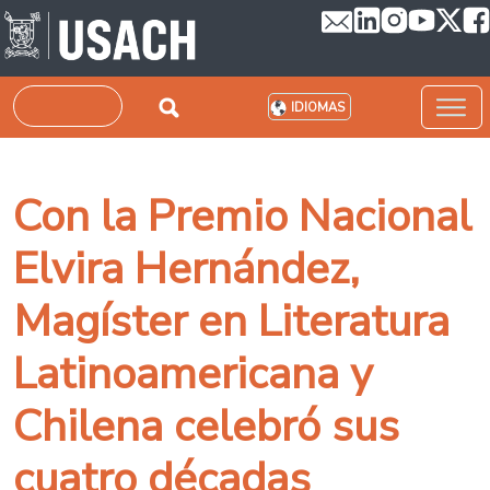
Pasar al contenido principal
Buscar
IDIOMAS
Con la Premio Nacional
Elvira Hernández,
Magíster en Literatura
Latinoamericana y
Chilena celebró sus
cuatro décadas