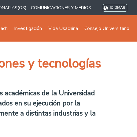
ONARIAS(OS)
COMUNICACIONES Y MEDIOS
IDIOMAS
sach
Investigación
Vida Usachina
Consejo Universitario
ones y tecnologías
s académicas de la Universidad
ados en su ejecución por la
ente a distintas industrias y la