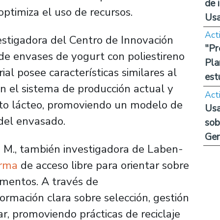
de 
ptimiza el uso de recursos.
Us
Act
vestigadora del Centro de Innovación
"Pr
de envases de yogurt con poliestireno
Pla
al posee características similares al
est
on el sistema de producción actual y
Act
cto lácteo, promoviendo un modelo de
Usa
 del envasado.
sob
Ge
s M., también investigadora de Laben-
orma
de acceso libre para orientar sobre
limentos. A través de
formación clara sobre selección, gestión
zar, promoviendo prácticas de reciclaje