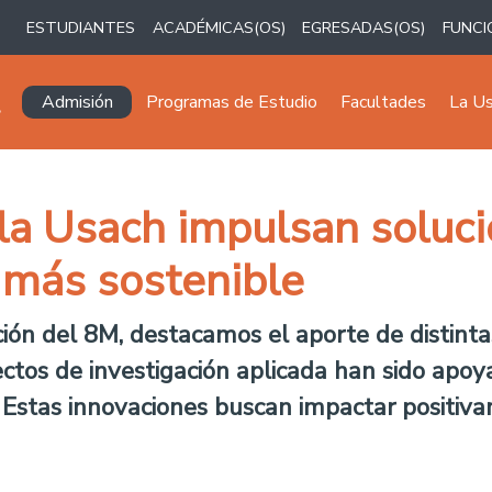
ESTUDIANTES
ACADÉMICAS(OS)
EGRESADAS(OS)
FUNCI
Navegación principal
Admisión
Programas de Estudio
Facultades
La U
la Usach impulsan soluci
 más sostenible
ón del 8M, destacamos el aporte de distinta
ctos de investigación aplicada han sido apoy
 Estas innovaciones buscan impactar positivam