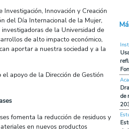
e Investigación, Innovación y Creación
n del Día Internacional de la Mujer,
Má
s investigadoras de la Universidad de
sarrollos de alto impacto económico,
Inst
scan aportar a nuestra sociedad y a la
Usa
ref
Fon
 el apoyo de la Dirección de Gestión
Aca
Dra
de 
vases
20
Est
vases fomenta la reducción de residuos y
Est
 materiales en nuevos productos