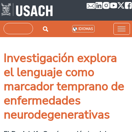
Pasar al contenido principal
Buscar
IDIOMAS
Investigación explora
el lenguaje como
marcador temprano de
enfermedades
neurodegenerativas