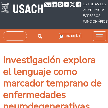
Passar para o conteúdo principal
ESTUDANTES
ACADÊMICOS
EGRESSOS
FUNCIONÁRIOS
Pesquisar
TRADUÇÃO
Investigación explora
el lenguaje como
marcador temprano de
enfermedades
neurodegenerativas