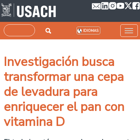
Pasar al contenido principal
Buscar
IDIOMAS
Investigación busca
transformar una cepa
de levadura para
enriquecer el pan con
vitamina D