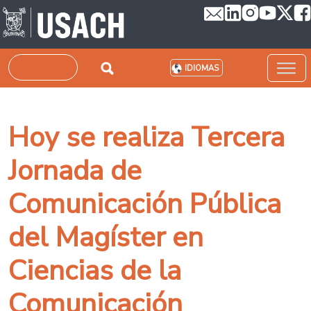
Pasar al contenido principal
Buscar
IDIOMAS
Hoy se realiza Tercera
Jornada de
Comunicación Pública
del Magíster en
Ciencias de la
Comunicación