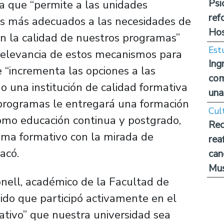
Psi
a que “permite a las unidades
ref
s más adecuados a las necesidades de
Hos
on la calidad de nuestros programas”
Est
 relevancia de estos mecanismos para
Ing
 “incrementa las opciones a las
com
 una institución de calidad formativa
una
e programas le entregará una formación
Cul
omo educación continua y postgrado,
Rec
ema formativo con la mirada de
rea
acó.
can
Mus
nell, académico de la Facultad de
do que participó activamente en el
ativo” que nuestra universidad sea