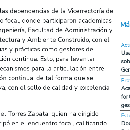
las dependencias de la Vicerrectoría de
ro focal, donde participaron académicas
Má
ngeniería, Facultad de Administración y
tectura y Ambiente Construido, con el
Act
ias y prácticas como gestores de
Usa
ón continua. Esto, para levantar
sob
canismos para la articulación entre
Ge
ón continua, de tal forma que se
Pro
a, con el sello de calidad y excelencia
Aca
for
ges
el Torres Zapata, quien ha dirigido
Est
pó en el encuentro focal, calificando
Doc