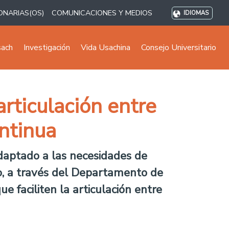
ONARIAS(OS)
COMUNICACIONES Y MEDIOS
IDIOMAS
sach
Investigación
Vida Usachina
Consejo Universitario
rticulación entre
ntinua
 adaptado a las necesidades de
io, a través del Departamento de
 faciliten la articulación entre