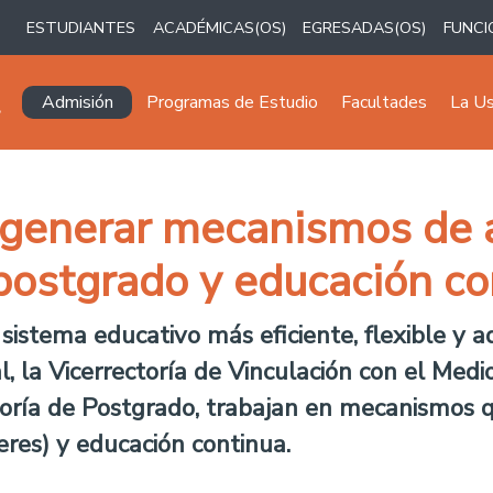
ESTUDIANTES
ACADÉMICAS(OS)
EGRESADAS(OS)
FUNCI
Navegación principal
Admisión
Programas de Estudio
Facultades
La U
 generar mecanismos de a
postgrado y educación co
n sistema educativo más eficiente, flexible y
, la Vicerrectoría de Vinculación con el Med
oría de Postgrado, trabajan en mecanismos que
res) y educación continua.