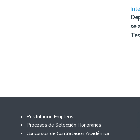
Int
Dep
se 
Tes
Footer
Postulación Empleos
Procesos de Selección Honorarios
Concursos de Contratación Académica