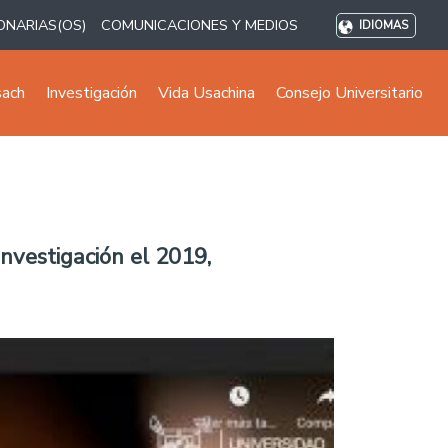
ONARIAS(OS)
COMUNICACIONES Y MEDIOS
IDIOMAS
sach
Investigación
Vida Usachina
Consejo Universitario
nvestigación el 2019,