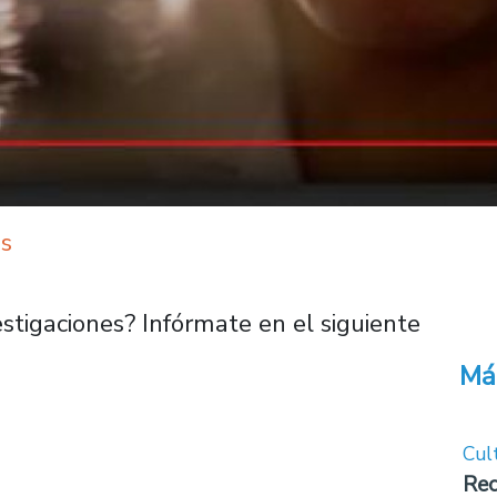
s
tigaciones? Infórmate en el siguiente
Má
Cul
Rec