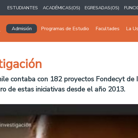
ESTUDIANTES
ACADÉMICAS(OS)
EGRESADAS(OS)
FUNCI
Navegación principal
Admisión
Programas de Estudio
Facultades
La U
tigación
ile contaba con 182 proyectos Fondecyt de I
de estas iniciativas desde el año 2013.