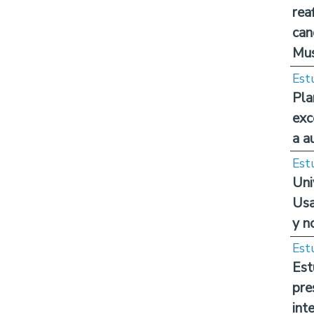
rea
can
Mus
Est
Pla
exc
a a
Est
Uni
Usa
y n
Est
Est
pre
int