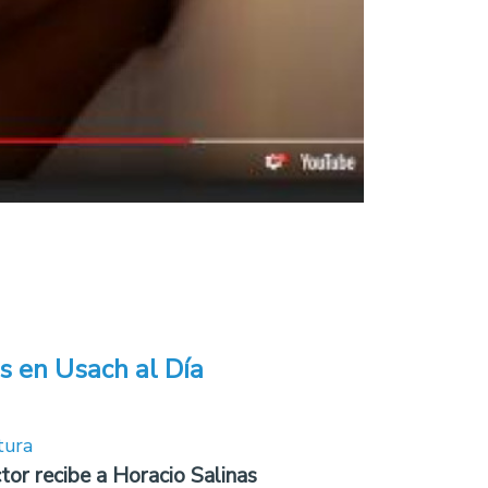
s en Usach al Día
tura
tor recibe a Horacio Salinas