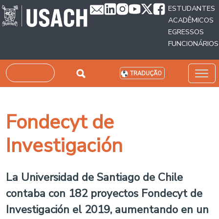
Passar para o conteúdo principal
ESTUDANTES
ACADÊMICOS
EGRESSOS
FUNCIONÁRIOS
Pesquisar
TRADUÇÃO
Fondecyt de
Investigación
La Universidad de Santiago de Chile
contaba con 182 proyectos Fondecyt de
Investigación el 2019, aumentando en un