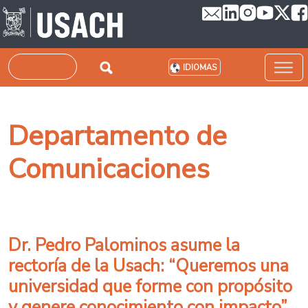
Pasar al contenido principal
Buscar
IDIOMAS
Departamento de
Comunicaciones
Dr. Pedro Palominos asume la
rectoría de la Usach: “Queremos una
universidad que forme con propósito
y genere conocimiento con impacto”