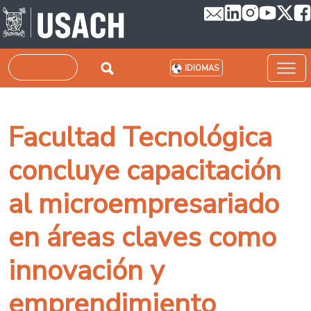
Pasar al contenido principal
Buscar
IDIOMAS
Facultad Tecnológica
concluye capacitación
al microempresariado
en áreas claves como
innovación y
emprendimiento