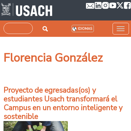
Pasar al contenido principal
Buscar
IDIOMAS
Florencia González
Proyecto de egresadas(os) y
estudiantes Usach transformará el
Campus en un entorno inteligente y
sostenible