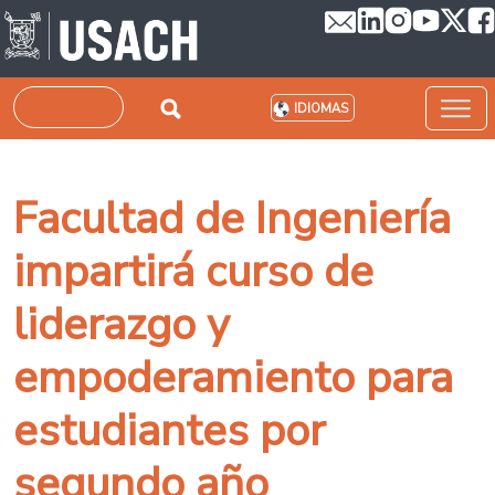
Pasar al contenido principal
Buscar
IDIOMAS
Facultad de Ingeniería
impartirá curso de
liderazgo y
empoderamiento para
estudiantes por
segundo año