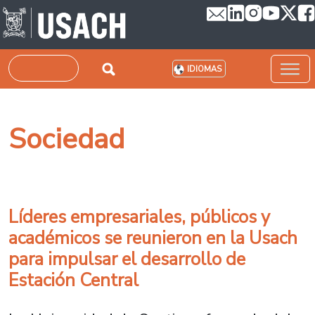
Pasar al contenido principal
Buscar
IDIOMAS
Sociedad
Líderes empresariales, públicos y
académicos se reunieron en la Usach
para impulsar el desarrollo de
Estación Central