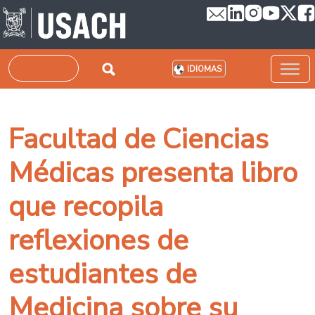
Pasar al contenido principal
Buscar
IDIOMAS
Facultad de Ciencias
Médicas presenta libro
que recopila
reflexiones de
estudiantes de
Medicina sobre su