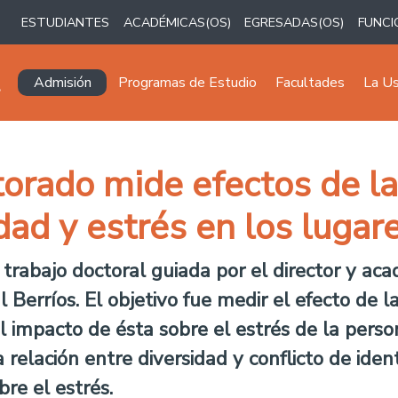
ESTUDIANTES
ACADÉMICAS(OS)
EGRESADAS(OS)
FUNCI
Navegación principal
Admisión
Programas de Estudio
Facultades
La U
orado mide efectos de la 
dad y estrés en los lugar
trabajo doctoral guiada por el director y a
 Berríos. El objetivo fue medir el efecto de la
el impacto de ésta sobre el estrés de la perso
 relación entre diversidad y conflicto de iden
bre el estrés.