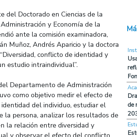
te del Doctorado en Ciencias de la
 Administración y Economía de la
Má
ndió ante la comisión examinadora,
ián Muñoz, Andrés Aparicio y la doctora
Inst
 “Diversidad, conflicto de identidad y
Usa
n estudio intraindividual”.
ref
Fon
or del Departamento de Administración
Aca
 tuvo como objetivo medir el efecto de
Dra
 identidad del individuo, estudiar el
de 
20
e la persona, analizar los resultados de
n la relación entre diversidad y
Est
Est
ual y observar el efecto del conflicto