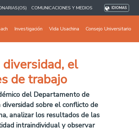
ONARIAS(OS)
COMUNICACIONES Y MEDIOS
IDIOMAS
sach
Investigación
Vida Usachina
Consejo Universitario
diversidad, el
es de trabajo
cadémico del Departamento de
 diversidad sobre el conflicto de
na, analizar los resultados de las
tidad intraindividual y observar