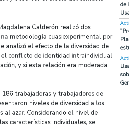
de 
Us
Act
 Magdalena Calderón realizó dos
"Pr
e una metodología cuasiexperimental por
Pla
e analizó el efecto de la diversidad de
est
l conflicto de identidad intraindividual
Act
ción, y si esta relación era moderada
Usa
sob
Ge
a 186 trabajadoras y trabajadores de
resentaron niveles de diversidad a los
 al azar. Considerando el nivel de
las características individuales, se