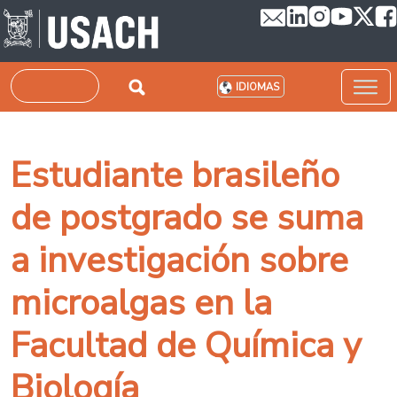
Pasar al contenido principal
Buscar
IDIOMAS
Estudiante brasileño
de postgrado se suma
a investigación sobre
microalgas en la
Facultad de Química y
Biología