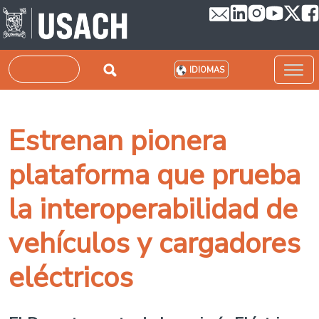
Pasar al contenido principal
Buscar
IDIOMAS
Estrenan pionera
plataforma que prueba
la interoperabilidad de
vehículos y cargadores
eléctricos