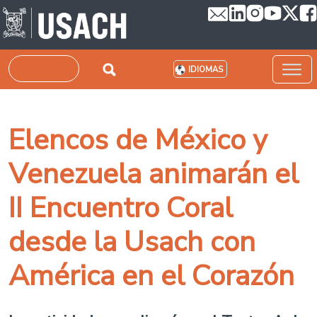
Pasar al contenido principal
Buscar
IDIOMAS
Elencos de México y
Venezuela animarán el
II Encuentro Coral
desde la Usach con
América en el Corazón