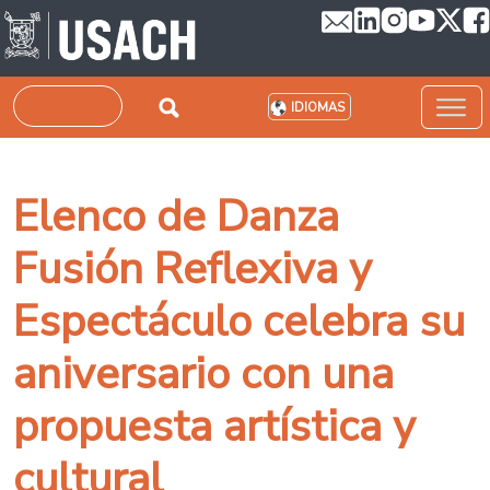
Pasar al contenido principal
Buscar
IDIOMAS
Elenco de Danza
Fusión Reflexiva y
Espectáculo celebra su
aniversario con una
propuesta artística y
cultural