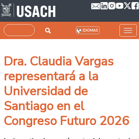
Pasar al contenido principal
Buscar
IDIOMAS
Dra. Claudia Vargas
representará a la
Universidad de
Santiago en el
Congreso Futuro 2026