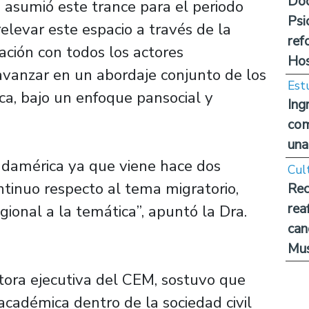
Doc
s asumió este trance para el periodo
Psi
elevar este espacio a través de la
ref
ción con todos los actores
Hos
 avanzar en un abordaje conjunto de los
Est
ca, bajo un enfoque pansocial y
Ing
com
una
Sudamérica ya que viene hace dos
Cul
ntinuo respecto al tema migratorio,
Rec
rea
gional a la temática”, apuntó la Dra.
can
Mus
tora ejecutiva del CEM, sostuvo que
académica dentro de la sociedad civil