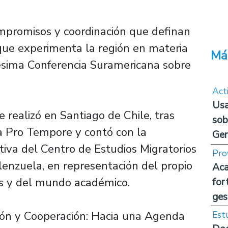
ompromisos y coordinación que definan
 que experimenta la región en materia
Má
igésima Conferencia Suramericana sobre
Act
Usa
 realizó en Santiago de Chile, tras
sob
ia Pro Tempore y contó con la
Ge
utiva del Centro de Estudios Migratorios
Pro
enzuela, en representación del propio
Aca
s y del mundo académico.
for
ges
ción y Cooperación: Hacia una Agenda
Est