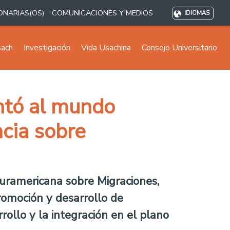
ONARIAS(OS)
COMUNICACIONES Y MEDIOS
IDIOMAS
sach
Investigación
Vida Usachina
Consejo Universitario
ntó al mundo
cia sobre
Suramericana sobre Migraciones,
romoción y desarrollo de
rrollo y la integración en el plano