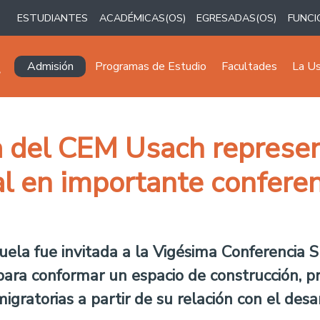
ESTUDIANTES
ACADÉMICAS(OS)
EGRESADAS(OS)
FUNCI
Navegación principal
Admisión
Programas de Estudio
Facultades
La U
va del CEM Usach represe
l en importante conferen
ela fue invitada a la Vigésima Conferencia 
ra conformar un espacio de construcción, p
migratorias a partir de su relación con el desa