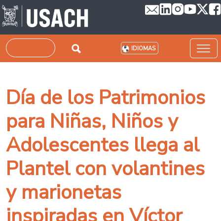
Pasar al contenido principal
Buscar
IDIOMAS
Día de los Patrimonios
para Niñas, Niños y
Adolescentes llega al
Plantel con volantines
y marionetas
inspiradas en Víctor