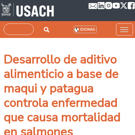
Pasar al contenido principal
Buscar
IDIOMAS
Desarrollo de aditivo
alimenticio a base de
maqui y patagua
controla enfermedad
que causa mortalidad
en salmones