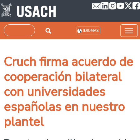
Pasar al contenido principal
Buscar
IDIOMAS
Cruch firma acuerdo de
cooperación bilateral
con universidades
españolas en nuestro
plantel