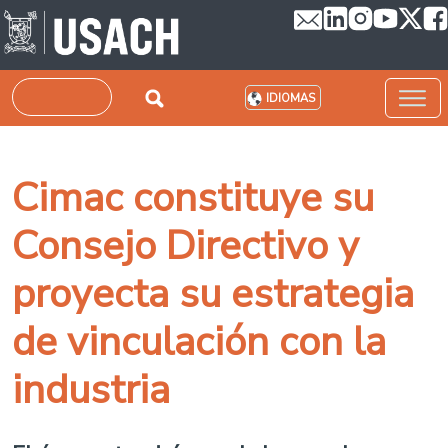
Pasar al contenido principal
Buscar
IDIOMAS
Cimac constituye su
Consejo Directivo y
proyecta su estrategia
de vinculación con la
industria