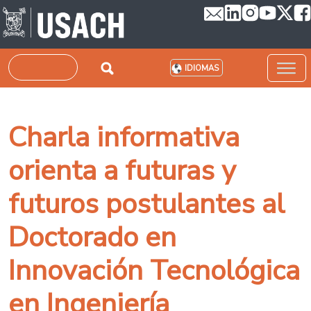
Pasar al contenido principal
Buscar
IDIOMAS
Charla informativa
orienta a futuras y
futuros postulantes al
Doctorado en
Innovación Tecnológica
en Ingeniería