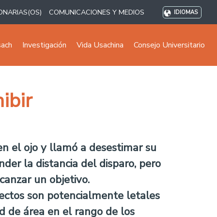
ONARIAS(OS)
COMUNICACIONES Y MEDIOS
IDIOMAS
sach
Investigación
Vida Usachina
Consejo Universitario
ibir
n el ojo y llamó a desestimar su
der la distancia del disparo, pero
canzar un objetivo.
rectos son potencialmente letales
d de área en el rango de los