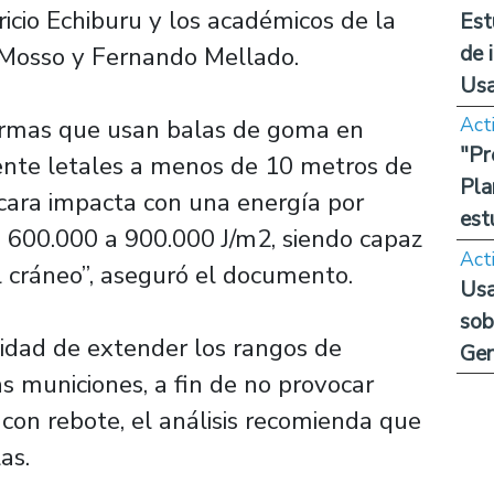
icio Echiburu y los académicos de la
Est
de 
 Mosso y Fernando Mellado.
Us
Act
 armas que usan balas de goma en
"Pr
ente letales a menos de 10 metros de
Pla
a cara impacta con una energía por
est
s 600.000 a 900.000 J/m2, siendo capaz
Act
l cráneo”, aseguró el documento.
Usa
sob
lidad de extender los rangos de
Ge
as municiones, a fin de no provocar
con rebote, el análisis recomienda que
as.