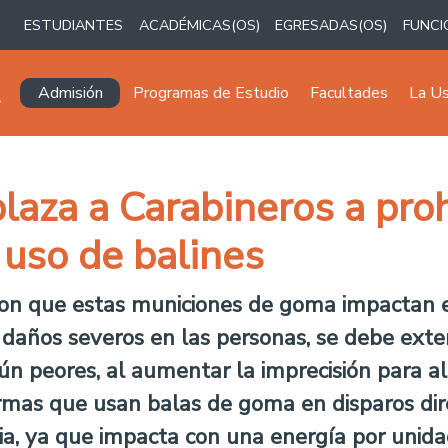
ESTUDIANTES
ACADÉMICAS(OS)
EGRESADAS(OS)
FUNCI
Navegación principal
Admisión
Programas de Estudio
Facultades
La U
plaza a Carabineros a proh
 uso de balines
con que estas municiones de goma impactan e
 daños severos en las personas, se debe exten
ún peores, al aumentar la imprecisión para al
armas que usan balas de goma en disparos di
a, ya que impacta con una energía por unida