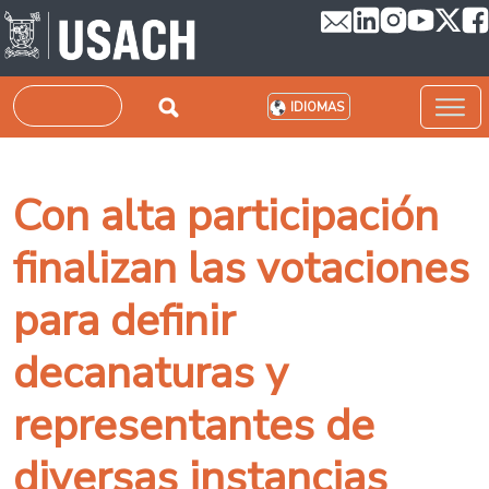
Pasar al contenido principal
Buscar
IDIOMAS
Con alta participación
finalizan las votaciones
para definir
decanaturas y
representantes de
diversas instancias