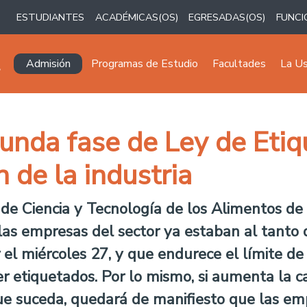
ESTUDIANTES
ACADÉMICAS(OS)
EGRESADAS(OS)
FUNCI
Navegación principal
Admisión
Programas de Estudio
Facultades
La U
unda fase de Ley de Etiq
 de la industria
e Ciencia y Tecnología de los Alimentos de 
as empresas del sector ya estaban al tanto 
el miércoles 27, y que endurece el límite de
er etiquetados. Por lo mismo, si aumenta la c
que suceda, quedará de manifiesto que las em