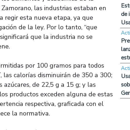
Est
 Zamorano, las industrias estaban en
de 
 regir esta nueva etapa, ya que
Us
ción de la ley. Por lo tanto, “que
Act
ignificará que la industria no se
Pre
ene.
lan
est
rmitidas por 100 gramos para todos
Act
í, las calorías disminuirán de 350 a 300;
Usa
 azúcares, de 22,5 g a 15 g; y las
sob
Ge
i los productos exceden alguna de estas
ertencia respectiva, graficada con el
lece la normativa.