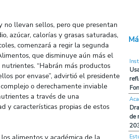
 no llevan sellos, pero que presentan
io, azúcar, calorías y grasas saturadas,
Má
coles, comenzará a regir la segunda
Alimentos, que disminuye aún más el
Inst
de nutrientes. “Habrán más productos
Usa
llos por envase”, advirtió el presidente
ref
s complejo o derechamente inviable
Fon
utrientes a través de una
Aca
ad y características propias de estos
Dra
de 
20
e los alimentos y académica de la
Est