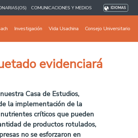
ONARIAS(OS)
COMUNICACIONES Y MEDIOS
IDIOMAS
sach
Investigación
Vida Usachina
Consejo Universitario
uetado evidenciará
nuestra Casa de Estudios,
de la implementación de la
 nutrientes críticos que pueden
antidad de productos rotulados,
presas no se esforzaron en