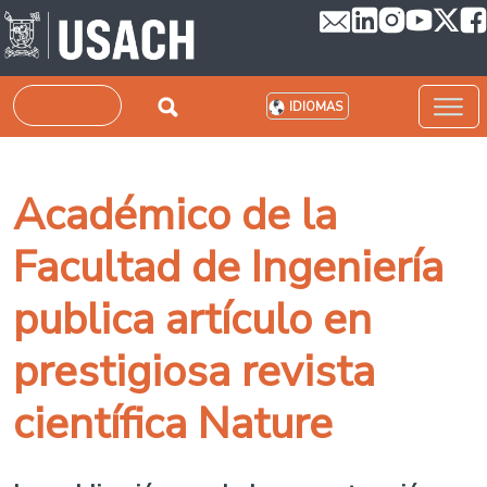
Pasar al contenido principal
Buscar
IDIOMAS
Académico de la
Facultad de Ingeniería
publica artículo en
prestigiosa revista
científica Nature