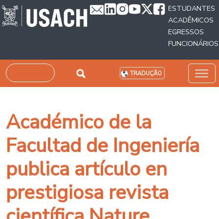
Passar para o conteúdo principal
ESTUDANTES
ACADÊMICOS
EGRESSOS
FUNCIONÁRIOS
Pesquisar
TRADUÇÃO
Académico de la
Facultad de Ingeniería
publica artículo en
prestigiosa revista
científica Nature