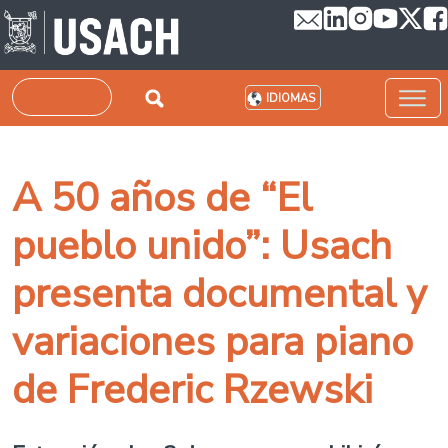
Pasar al contenido principal
Buscar
IDIOMAS
A 50 años de “El
pueblo unido”: Usach
presenta documental y
variaciones para piano
de Frederic Rzewski