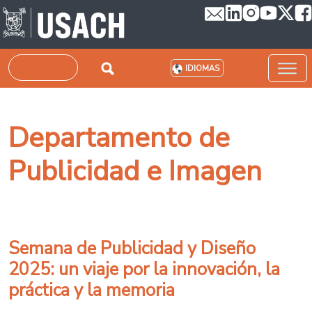
Pasar al contenido principal
Buscar
IDIOMAS
Departamento de
Publicidad e Imagen
Semana de Publicidad y Diseño
2025: un viaje por la innovación, la
práctica y la memoria