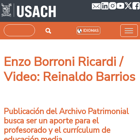
Pasar al contenido principal
Buscar
IDIOMAS
Enzo Borroni Ricardi /
Video: Reinaldo Barrios
Publicación del Archivo Patrimonial
busca ser un aporte para el
profesorado y el currículum de
educación media