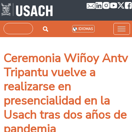
Pasar al contenido principal
Buscar
IDIOMAS
Ceremonia Wiñoy Antv
Tripantu vuelve a
realizarse en
presencialidad en la
Usach tras dos años de
pandemia