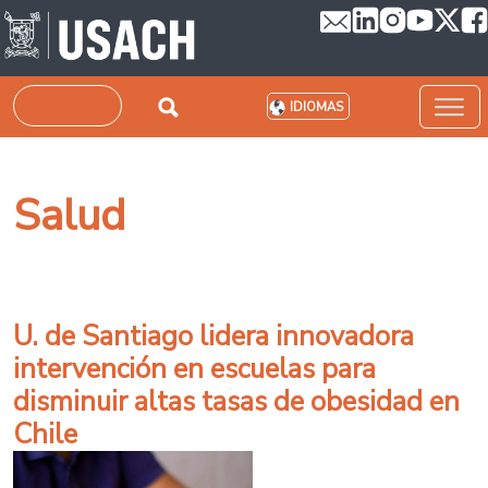
Pasar al contenido principal
Buscar
IDIOMAS
Salud
U. de Santiago lidera innovadora
intervención en escuelas para
disminuir altas tasas de obesidad en
Chile