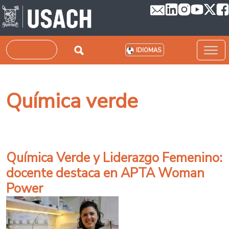
Pasar al contenido principal
Buscar
IDIOMAS
Química verde
Química Verde y Liderazgo Femenino:
docente destaca en APTA Woman
Power