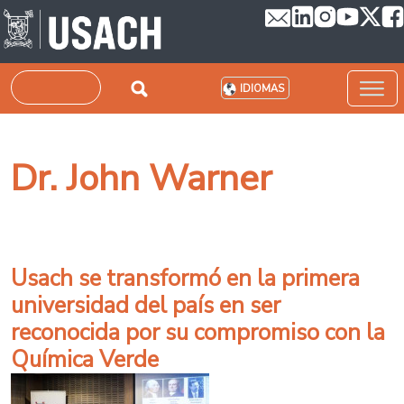
Pasar al contenido principal
Buscar
IDIOMAS
Dr. John Warner
Usach se transformó en la primera
universidad del país en ser
reconocida por su compromiso con la
Química Verde