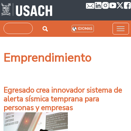
Pasar al contenido principal
Buscar
IDIOMAS
Emprendimiento
Egresado crea innovador sistema de
alerta sísmica temprana para
personas y empresas