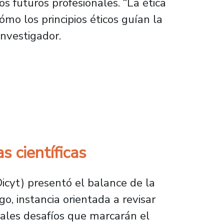
os futuros profesionales. “La ética
mo los principios éticos guían la
investigador.
 profesional en carreras del área de la salud
s científicas
Dicyt) presentó el balance de la
go, instancia orientada a revisar
pales desafíos que marcarán el