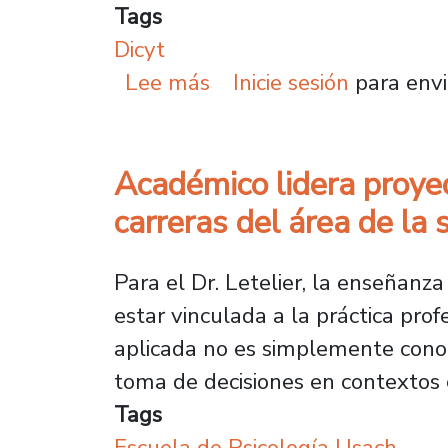
Tags
Dicyt
sobre Cuando el Sol gol
Lee más
Inicie sesión
para envi
Académico lidera proyec
carreras del área de la 
Para el Dr. Letelier, la enseñanz
estar vinculada a la práctica prof
aplicada no es simplemente conoc
toma de decisiones en contextos 
Tags
Escuela de Psicología Usach