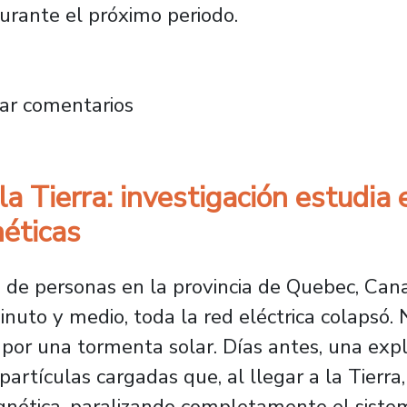
 durante el próximo periodo.
ance de la gestión editorial de revistas cientí
ar comentarios
la Tierra: investigación estudi
éticas
 de personas en la provincia de Quebec, Cana
uto y medio, toda la red eléctrica colapsó. No
or una tormenta solar. Días antes, una explo
artículas cargadas que, al llegar a la Tierr
ética, paralizando completamente el siste