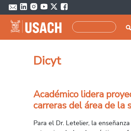
Pasar al contenido principal
Buscar
Dicyt
Académico lidera proyec
carreras del área de la 
Para el Dr. Letelier, la enseñanz