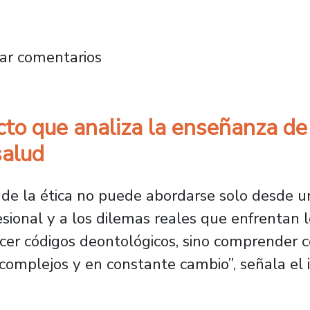
pea a la Tierra: Investigación estudia el c
ar comentarios
to que analiza la enseñanza de 
salud
a de la ética no puede abordarse solo desde u
esional y a los dilemas reales que enfrentan l
er códigos deontológicos, sino comprender có
complejos y en constante cambio”, señala el 