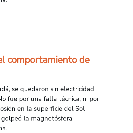
omportamiento de las tormentas geomagnética
a el comportamiento de
dá, se quedaron sin electricidad
 fue por una falla técnica, ni por
sión en la superficie del Sol
a, golpeó la magnetósfera
ma.