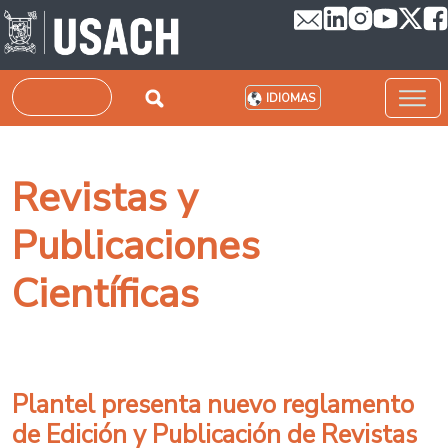
Pasar al contenido principal
Buscar
IDIOMAS
Revistas y
Publicaciones
Científicas
Plantel presenta nuevo reglamento
de Edición y Publicación de Revistas