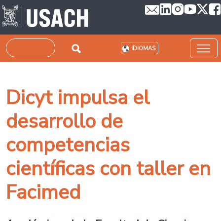
Pasar al contenido principal
Buscar
IDIOMAS
Dicyt impulsa el
desarrollo de
competencias
científicas con taller en
Facimed