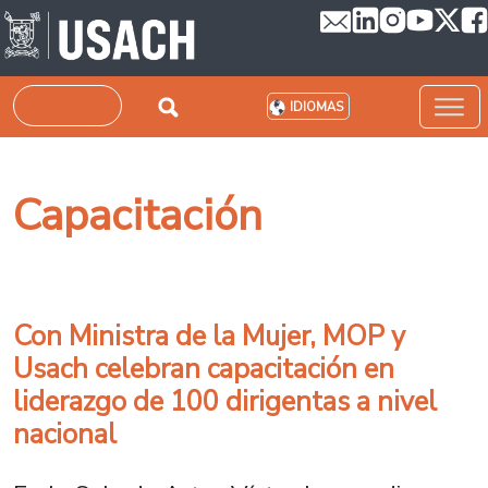
Pasar al contenido principal
Buscar
IDIOMAS
Capacitación
Con Ministra de la Mujer, MOP y
Usach celebran capacitación en
liderazgo de 100 dirigentas a nivel
nacional