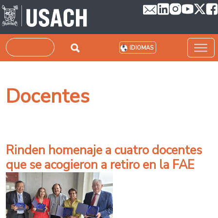
Pasar al contenido principal
Buscar
IDIOMAS
Docentes
Rinden homenaje a cuatro docentes
que se acogieron a retiro en la FAE